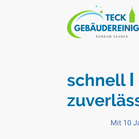
I
schnell
zuverläs
Mit 10 J