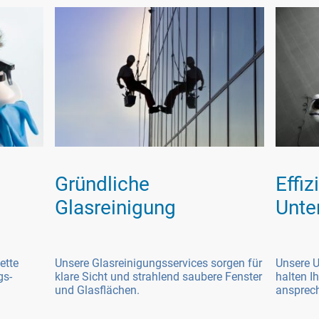
Gründliche
Effiz
Glasreinigung
Unte
Unsere Glasreinigungsservices sorgen für
Unsere U
ette
klare Sicht und strahlend saubere Fenster
halten I
gs-
und Glasflächen.
ansprech