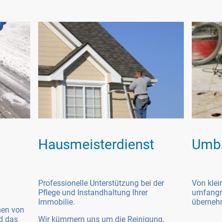
Hausmeisterdienst
Umba
Professionelle Unterstützung bei der
Von klei
Pflege und Instandhaltung Ihrer
umfangr
Immobilie.
übernehm
men von
d das
Wir kümmern uns um die Reinigung,