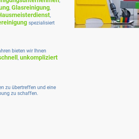
inigungsunternehmen
,
ung
Glasreinigung
,
,
Hausmeisterdienst
,
ereinigung
spezialisiert
hren bieten wir Ihnen
schnell
unkompliziert
,
gen zu übertreffen und eine
ung zu schaffen.